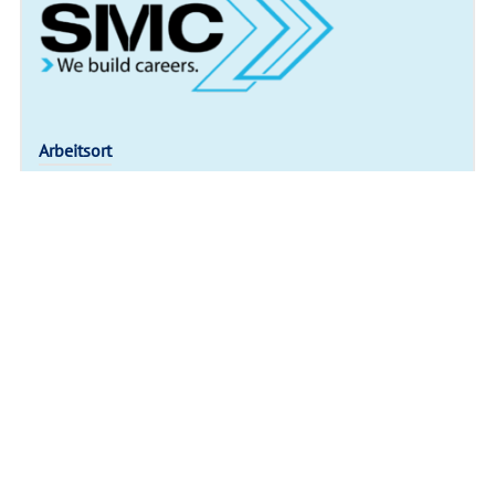
Arbeitsort
Biberach
IHR ANSPRECHPARTNER:
SMC Jobs
z. Hd. Frau Ariadna Besliu
Bahnhofstraße 30
58095 Hagen
Tel: +49 (0) 2331 / 4896390
WhatsApp: +49 (0)157 / 55941137
E-Mail: hagen@smc-jobs.de