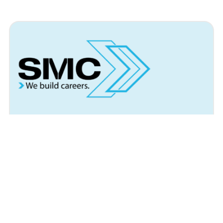
Arbeitsort
Berlin
IHR ANSPRECHPARTNER:
SMC Jobs
z. Hd. Herr Leon Grau
Bahnhofstraße 30
58095 Hagen