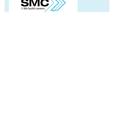
Arbeitsort
Berlin
IHR ANSPRECHPARTNER:
SMC Jobs
z. Hd. Frau Jennifer Isenberg
Bahnhofstraße 30
58095 Hagen
Tel: +49 (0) 2331 / 4896393