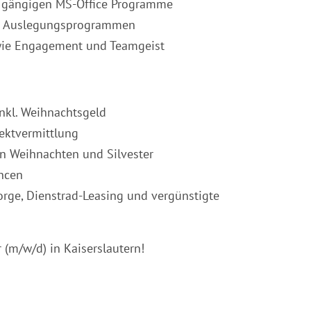
 gängigen MS-Office Programme
nd Auslegungsprogrammen
owie Engagement und Teamgeist
inkl. Weihnachtsgeld
ektvermittlung
an Weihnachten und Silvester
ncen
sorge, Dienstrad-Leasing und vergünstigte
 (m/w/d) in Kaiserslautern!